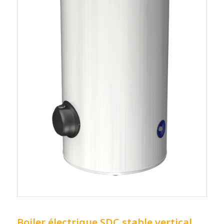
Boiler électrique SDC stable vertical