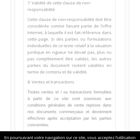
7. Validité de cette clause de non-
responsabilité
Cette clause de non-responsabilité doit être
considérée comme faisant partie de l’offre
Internet, à laquelle il est fait référence dans
cette page. Si des parties ou formulations
individuelles de ce texte relatif à la situation
juridique en vigueur ne devait pas, plus ou
pas complètement être valides, les autres
parties du document restent valables en
terme de contenu et de validité.
8. Ventes et transactions
Toutes ventes et / ou transactions formulées
à partir de ce site sont soumises aux
conditions générales de vente reprises dans
nos documents commerçiaux et deviennent
effectives après accéptation par les parties
concernées.
En poursuivant votre navigation sur ce site, vous acceptez l’utilisation