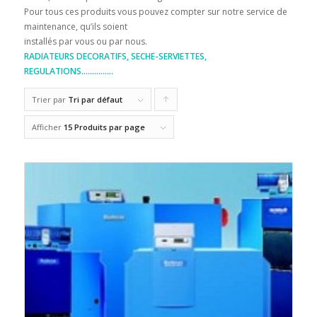
Pour tous ces produits vous pouvez compter sur notre service de
maintenance, qu’ils soient
installés par vous ou par nous.
RADIATEURS DECORATIFS, SECHE-SERVIETTES,
REGULATIONS……………
Trier par
Tri par défaut
Cliquer
pour
Afficher
15 Produits par page
trier
les
produits
en
ordre
ascendant