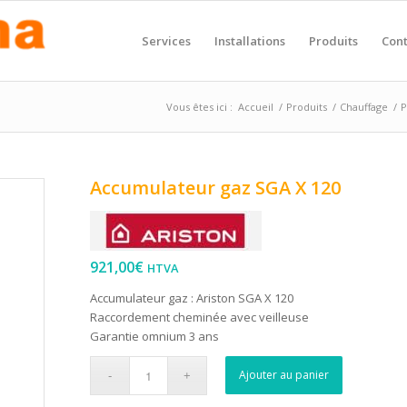
Services
Installations
Produits
Cont
Vous êtes ici :
Accueil
/
Produits
/
Chauffage
/
P
Accumulateur gaz SGA X 120
921,00
€
HTVA
Accumulateur gaz : Ariston SGA X 120
Raccordement cheminée avec veilleuse
Garantie omnium 3 ans
Ajouter au panier