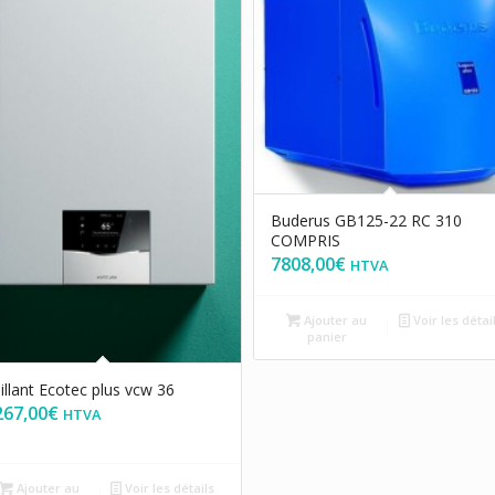
Buderus GB125-22 RC 310
COMPRIS
7808,00
€
HTVA
Ajouter au
Voir les détai
panier
illant Ecotec plus vcw 36
267,00
€
HTVA
Ajouter au
Voir les détails