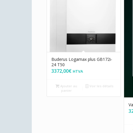
Buderus Logamax plus GB172i-
24 T50
3372,00
€
HTVA
Ajouter au
Voir les détails
panier
Va
3