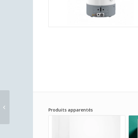
Chauffe-bain 14L
Produits apparentés
Cheminée & veilleuse