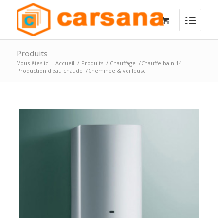
Produits
Vous êtes ici :
Accueil
/
Produits
/
Chauffage
/
Chauffe-bain 14L
Production d'eau chaude
/
Cheminée & veilleuse