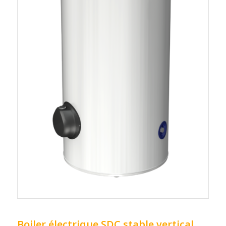
Boiler électrique SDC stable vertical