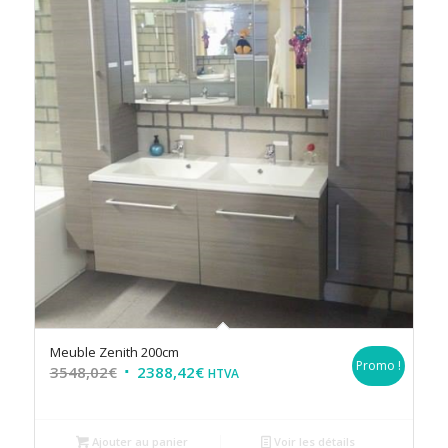
Meuble Zenith 200cm
Promo !
3548,02
€
2388,42
€
HTVA
Ajouter au panier
Voir les détails