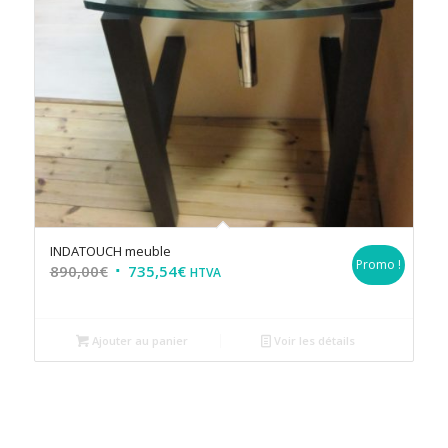
INDATOUCH meuble
Promo !
890,00
€
735,54
€
HTVA
Ajouter au panier
Voir les détails