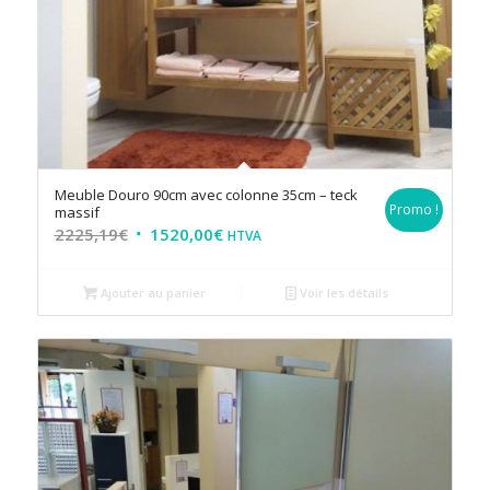
Meuble Douro 90cm avec colonne 35cm – teck
Promo !
massif
2225,19
€
1520,00
€
HTVA
Ajouter au panier
Voir les détails