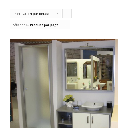
Trier par
Tri par défaut
Cliquer
pour
Afficher
15 Produits par page
trier
les
produits
en
ordre
ascendant