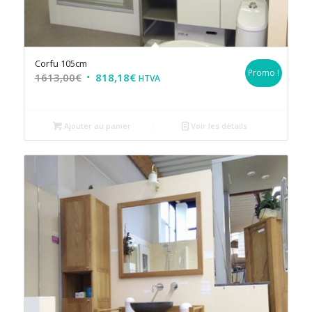
Corfu 105cm
Promo !
1613,00
€
818,18
€
HTVA
Ajouter au panier
Voir les détails