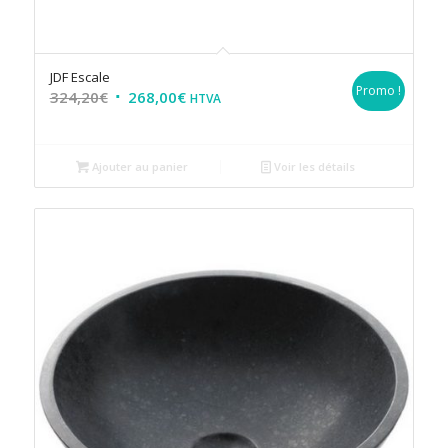
JDF Escale
Promo !
324,20
€
268,00
€
HTVA
Ajouter au panier
Voir les détails