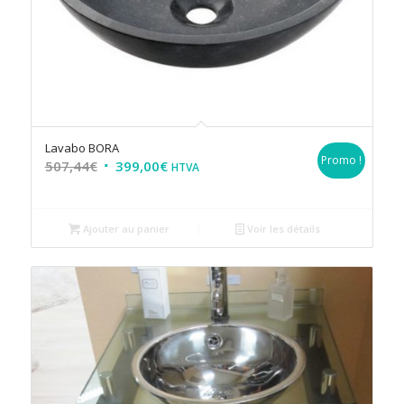
Lavabo BORA
Promo !
507,44
€
399,00
€
HTVA
Ajouter au panier
Voir les détails