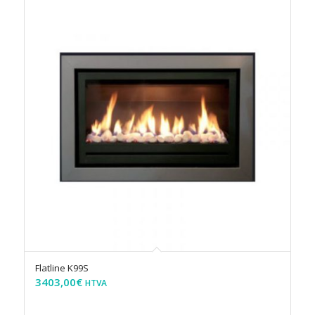
Flatline K99S
3403,00
€
HTVA