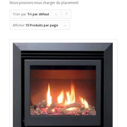
Nous pouvons nous charger du placement
Trier par
Tri par défaut
Cliquer
pour
Afficher
15 Produits par page
trier
les
produits
en
ordre
ascendant