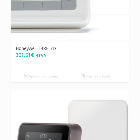
Honeywell T4RF-7D
301,61
€
HTVA
Ajouter au panier
Voir les détails