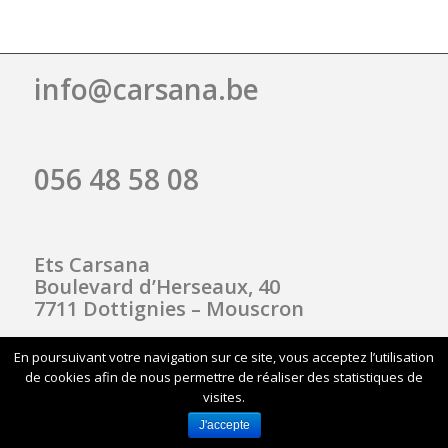
info@carsana.be
056 48 58 08
Ets Carsana
Boulevard d’Herseaux, 40
7711 Dottignies – Mouscron
En poursuivant votre navigation sur ce site, vous acceptez l’utilisation
de cookies afin de nous permettre de réaliser des statistiques de
© 2017 Carsana sprl
visites.
Sitemap
Mentions Légales
Conditions Générales
J'accepte