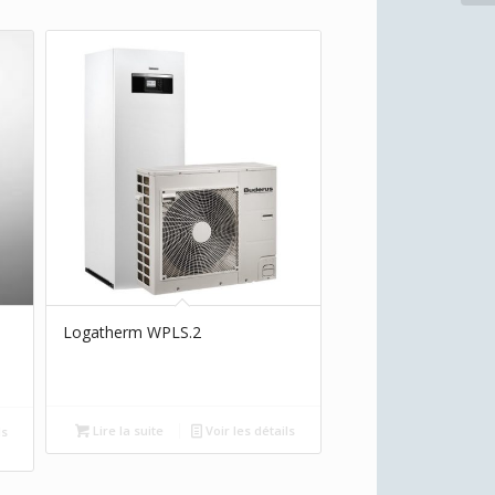
Logatherm WPLS.2
Lire la suite
Voir les détails
ls