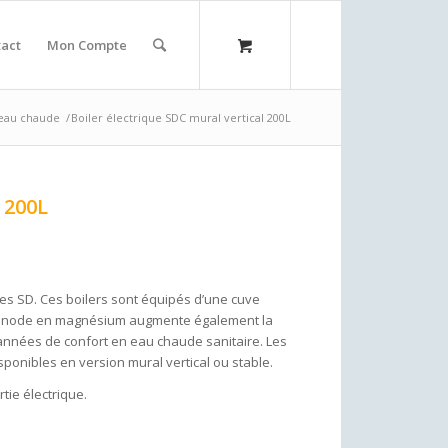
act
Mon Compte
'eau chaude
/
Boiler électrique SDC mural vertical 200L
 200L
ques SD. Ces boilers sont équipés d’une cuve
. L’anode en magnésium augmente également la
 années de confort en eau chaude sanitaire. Les
sponibles en version mural vertical ou stable.
tie électrique.