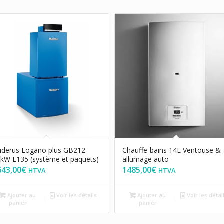
derus Logano plus GB212-
Chauffe-bains 14L Ventouse &
kW L135 (système et paquets)
allumage auto
643,00
€
1485,00
€
HTVA
HTVA
Ajouter au
Voir les détails
Ajouter au
Voir les détai
panier
panier