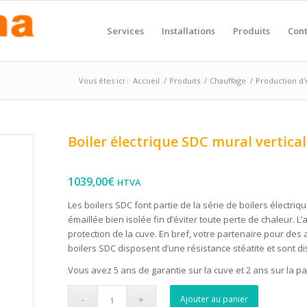
Services
Installations
Produits
Cont
Vous êtes ici :
Accueil
/
Produits
/
Chauffage
/
Production d
Boiler électrique SDC mural vertical
1039,00
€
HTVA
Les boilers SDC font partie de la série de boilers électri
émaillée bien isolée fin d’éviter toute perte de chaleur
protection de la cuve. En bref, votre partenaire pour des
boilers SDC disposent d’une résistance stéatite et sont di
Vous avez 5 ans de garantie sur la cuve et 2 ans sur la par
Ajouter au panier