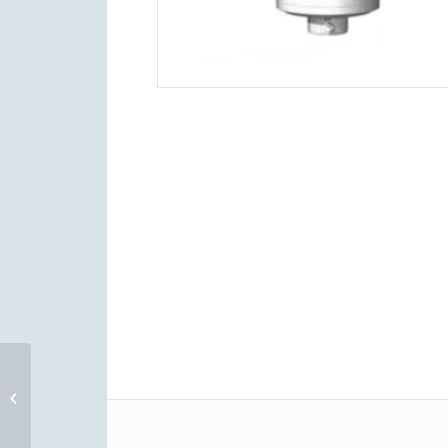
De Dietrich NeOvo
EF29