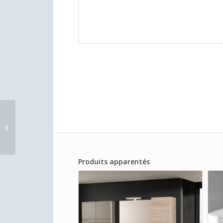
Grohe Tempesta
Cosmopolitan System
250 Cube
Produits apparentés