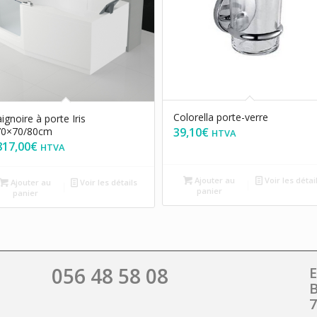
Colorella porte-verre
ignoire à porte Iris
39,10
€
70×70/80cm
HTVA
817,00
€
HTVA
Ajouter au
Voir les détai
Ajouter au
Voir les détails
panier
panier
056 48 58 08
E
B
7