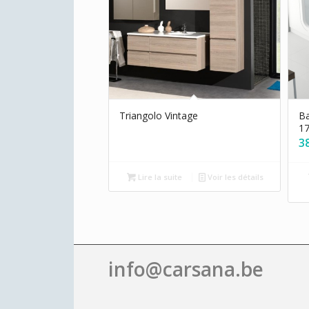
Triangolo Vintage
Ba
1
3
Lire la suite
Voir les détails
info@carsana.be