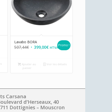
Lavabo BORA
Promo !
507,44
€
399,00
€
HTVA
ls
Ajouter au
Voir les détails
panier
ts Carsana
oulevard d’Herseaux, 40
711 Dottignies – Mouscron