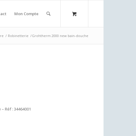
act
Mon Compte
ire
/
Robinetterie
/
Grohtherm 2000 new bain-douche
 – Réf : 34464001