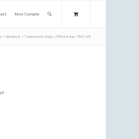
act
Mon Compte
s
/
Sanitaire
/
Traitement d'eau
/
Filtre à eau TRIO 3/4
tif