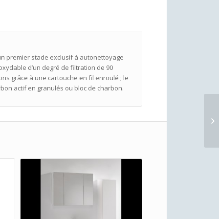
’un premier stade exclusif à autonettoyage
oxydable d’un degré de filtration de 90
ons grâce à une cartouche en fil enroulé ; le
arbon actif en granulés ou bloc de charbon.