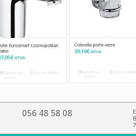
Colorella porte-verre
ohe Eurosmart Cosmopolitan
39,10
€
vabo
HTVA
37,05
€
HTVA
Ajouter au
Voir les détai
Ajouter au
Voir les détails
panier
panier
056 48 58 08
E
B
7