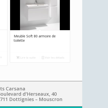
Meuble Soft 80 armoire de
toilette
ls
Lire la suite
Voir les détails
ts Carsana
oulevard d’Herseaux, 40
711 Dottignies – Mouscron