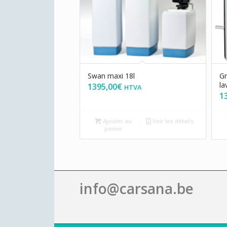
Swan maxi 18l
Gr
la
1395,00
€
HTVA
1
Ajouter au
Voir les détails
panier
info@carsana.be